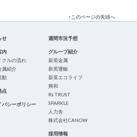
↑このページの先頭へ
らせ
週間市況予想
案内
グループ紹介
イクルの流れ
新英金属
金属紹介
新英運輸
活動
新英エコライフ
興和
拠点
Rs TRUST
SPARKLE
イバシーポリシー
人力舎
株式会社CANOW
採用情報