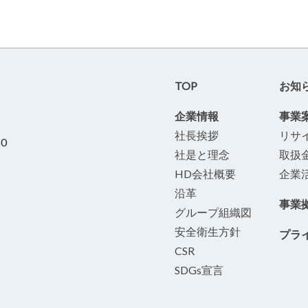
TOP
お知
企業情報
事業
社長挨拶
リサ
50
社是と理念
取扱
HD会社概要
企業
沿革
事業
グループ組織図
安全衛生方針
プラ
CSR
SDGs宣言