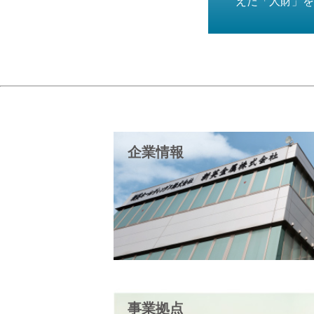
えた「人財」を
企業情報
事業拠点