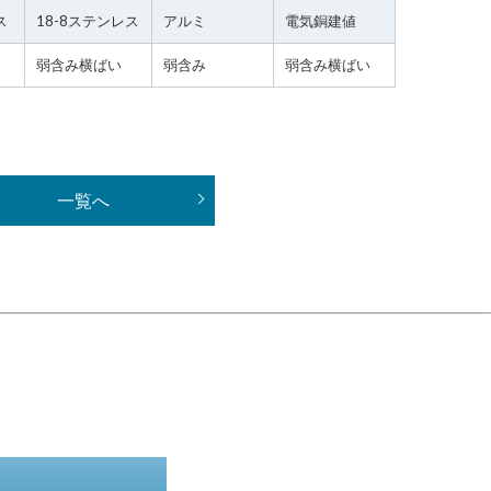
ス
18-8ステンレス
アルミ
電気銅建値
弱含み横ばい
弱含み
弱含み横ばい
一覧へ