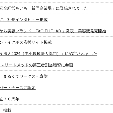
安全経営あいち 賛同企業場」に登録されました
に、社長インタビュー掲載
ら美容ブランド「EXO THE LAB.」発表 美容液発売開始
ン・イクボス応援サイト掲載
良法人2024（中小規模法人部門）」に認定されました
 がアスリートメッドの第三者割当増資に参画
 まるくてワークスへ寄贈
ｓパートナーズに認定
立７０周年
 掲載