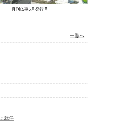
月刊仏事5月発行号
一覧へ
に就任