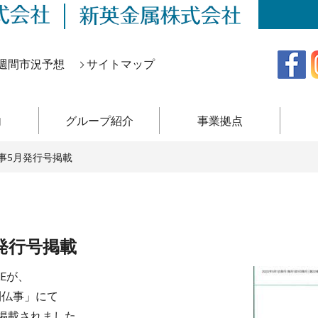
週間市況予想
サイトマップ
内
グループ紹介
事業拠点
仏事5月発行号掲載
月発行号掲載
LEが、
刊仏事」にて
て掲載されました。