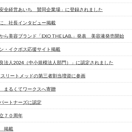
安全経営あいち 賛同企業場」に登録されました
に、社長インタビュー掲載
ら美容ブランド「EXO THE LAB.」発表 美容液発売開始
ン・イクボス応援サイト掲載
良法人2024（中小規模法人部門）」に認定されました
 がアスリートメッドの第三者割当増資に参画
 まるくてワークスへ寄贈
ｓパートナーズに認定
立７０周年
 掲載