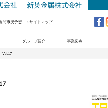
週間市況予想
サイトマップ
内
グループ紹介
事業拠点
ol.17
17